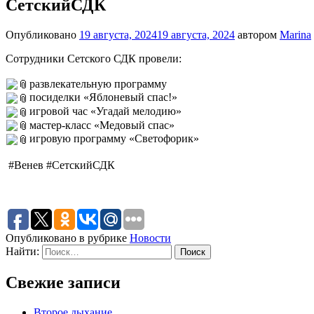
СетскийСДК
Опубликовано
19 августа, 2024
19 августа, 2024
автором
Marina
Сотрудники Сетского СДК провели:
развлекательную программу
посиделки «Яблоневый спас!»
игровой час «Угадай мелодию»
мастер-класс «Медовый спас»
игровую программу «Светофорик»
#Венев #СетскийСДК
Опубликовано в рубрике
Новости
Найти:
Свежие записи
Второе дыхание