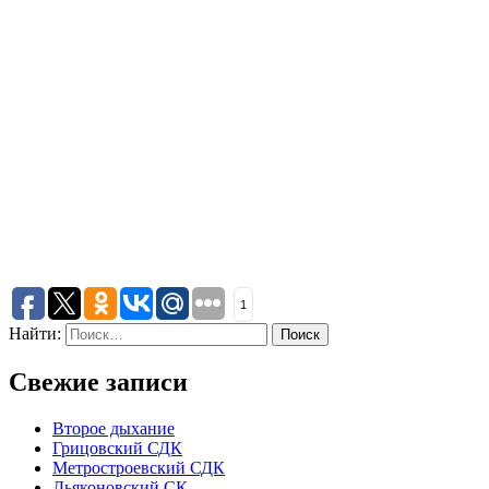
1
Найти:
Свежие записи
Второе дыхание
Грицовский СДК
Метростроевский СДК
Дьяконовский СК