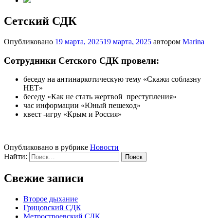
Сетский СДК
Опубликовано
19 марта, 2025
19 марта, 2025
автором
Marina
Сотрудники Сетского СДК провели:
беседу на антинаркотическую тему «Скажи соблазну
НЕТ»
беседу «Как не стать жертвой преступления»
час информации «Юный пешеход»
квест -игру «Крым и Россия»
Опубликовано в рубрике
Новости
Найти:
Свежие записи
Второе дыхание
Грицовский СДК
Метростроевский СДК