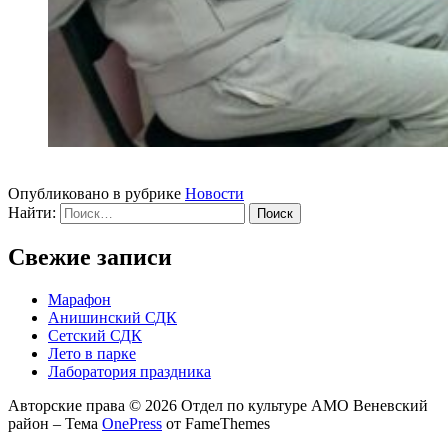
Опубликовано в рубрике
Новости
Найти:
Свежие записи
Марафон
Анишинский СДК
Сетский СДК
Лето в парке
Лаборатория праздника
Авторские права © 2026 Отдел по культуре АМО Веневский
район
–
Тема
OnePress
от FameThemes