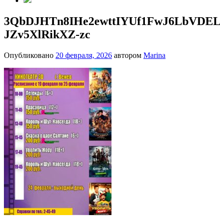
3QbDJHTn8IHe2ewttIYUf1FwJ6LbVDEL
JZv5XlRikXZ-zc
Опубликовано
20 февраля, 2026
автором
Marina