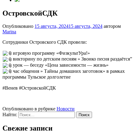
ОстровскойСДК
Опубликовано
15 августа, 2024
15 августа, 2024
автором
Marina
Сотрудники Островского СДК провели:
игровую программу «ФизкультУра!»
викторину по детским песням » Звонко песня раздаётся”
урок — беседу «Цена зависимости — жизнь»
час общения » Тайны домашних заготовок» в рамках
программы Тульское долголетие
#Венев #ОстровскойСДК
Опубликовано в рубрике
Новости
Найти:
Свежие записи