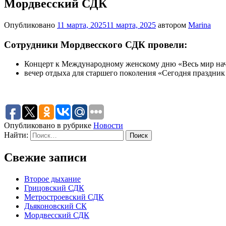
Мордвесский СДК
Опубликовано
11 марта, 2025
11 марта, 2025
автором
Marina
Сотрудники Мордвесского СДК провели:
Концерт к Международному женскому дню «Весь мир на
вечер отдыха для старшего поколения «Сегодня праздник 
Опубликовано в рубрике
Новости
Найти:
Свежие записи
Второе дыхание
Грицовский СДК
Метростроевский СДК
Дьяконовский СК
Мордвесский СДК