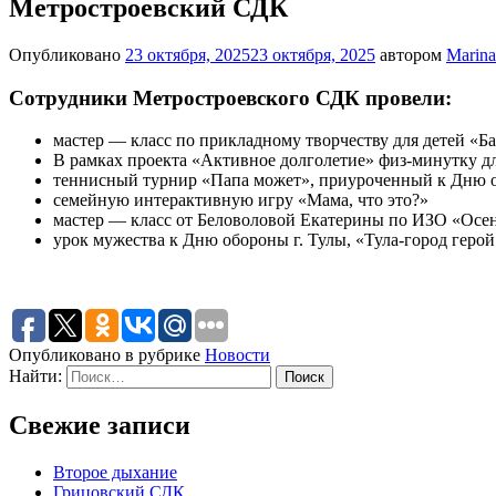
Метростроевский СДК
Опубликовано
23 октября, 2025
23 октября, 2025
автором
Marina
Сотрудники Метростроевского СДК провели:
мастер — класс по прикладному творчеству для детей «Б
В рамках проекта «Активное долголетие»
физ-минутку д
теннисный турнир «Папа может», приуроченный к Дню от
семейную интерактивную игру
«Мама, что это?»
мастер
— класс от Беловоловой Екатерины по ИЗО «Осе
урок мужества к Дню обороны г. Тулы,
«Тула-город герой
Опубликовано в рубрике
Новости
Найти:
Свежие записи
Второе дыхание
Грицовский СДК