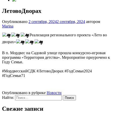
ЛетовоДворах
Опубликовано
2 сентября, 2024
2 сентября, 2024
автором
Marina
Реализация регионального проекта «Лето во
дворах»
В п. Мордвес на Садовой улице прошла конкурсно-игровая
программа «Территория детства». Мероприятие приурочено к
Году Семьи.
#МордвесскийСДК #ЛетовоДворах #ГодСемьи2024
#ГодСемьи71
Опубликовано в рубрике
Новости
Найти:
Свежие записи