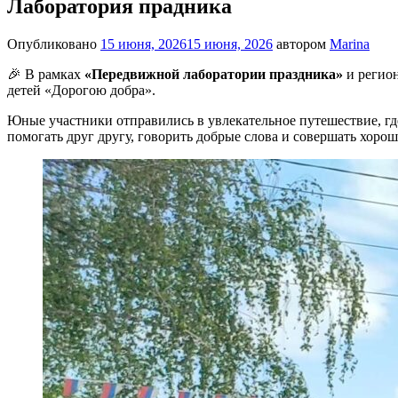
Лаборатория прадника
Опубликовано
15 июня, 2026
15 июня, 2026
автором
Marina
🎉
В рамках
«Передвижной лаборатории праздника»
и регио
детей «Дорогою добра».
Юные участники отправились в увлекательное путешествие, где
помогать друг другу, говорить добрые слова и совершать хоро