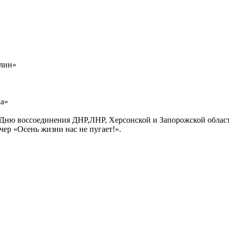
ылин»
ка»
Дню воссоединения ДНР,ЛНР, Херсонской и Запорожской област
ер «Осень жизни нас не пугает!».