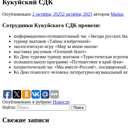
Кукуйский СДК
Опубликовано
2 октября, 2025
2 октября, 2025
автором
Marina
Сотрудники Кукуйского СДК провели:
информационно-познавательный час «Звезды русских б
турнир знатоков «Тайны изобретений»
экологическую игру «Мир за моим окном»
выставку рисунков «Осенний букет»
Ко Дню туризма турнир знатоков «Туристическая игроте
познавательную программу «Путешествие в край букв»
патриотический час «Мы вместе-Россия!», посвященный 
Ко Дню пожилого человека литературно-музыкальный веч
Опубликовано в рубрике
Новости
Найти:
Свежие записи