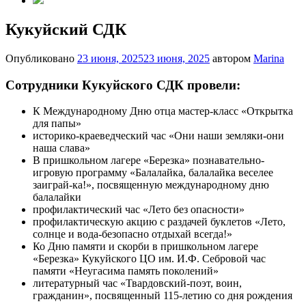
Кукуйский СДК
Опубликовано
23 июня, 2025
23 июня, 2025
автором
Marina
Сотрудники Кукуйского СДК провели:
К Международному Дню отца мастер-класс «Открытка
для папы»
историко-краеведческий час «Они наши земляки-они
наша слава»
В пришкольном лагере «Березка» познавательно-
игровую программу «Балалайка, балалайка веселее
заиграй-ка!», посвященную международному дню
балалайки
профилактический час «Лето без опасности»
профилактическую акцию с раздачей буклетов «Лето,
солнце и вода-безопасно отдыхай всегда!»
Ко Дню памяти и скорби в пришкольном лагере
«Березка» Кукуйского ЦО им. И.Ф. Себровой час
памяти «Неугасима память поколений»
литературный час «Твардовский-поэт, воин,
гражданин», посвященный 115-летию со дня рождения