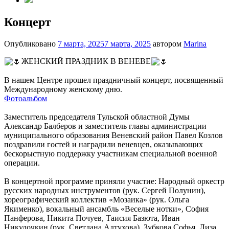
Концерт
Опубликовано
7 марта, 2025
7 марта, 2025
автором
Marina
ЖЕНСКИЙ ПРАЗДНИК В ВЕНЕВЕ
В нашем Центре прошел праздничный концерт, посвященный
Международному женскому дню.
Фотоальбом
Заместитель председателя Тульской областной Думы
Александр Балберов и заместитель главы администрации
муниципального образования Веневский район Павел Козлов
поздравили гостей и наградили веневцев, оказывающих
бескорыстную поддержку участникам специальной военной
операции.
В концертной программе приняли участие: Народный оркестр
русских народных инструментов (рук. Сергей Полунин),
хореографический коллектив «Мозаика» (рук. Ольга
Якименко), вокальный ансамбль «Веселые нотки», София
Панферова, Никита Почуев, Таисия Базюта, Иван
Никулочкин (рук. Светлана Алтухова), Зубкова Софья, Лиза