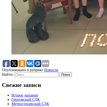
Опубликовано в рубрике
Новости
Найти:
Свежие записи
Второе дыхание
Грицовский СДК
Метростроевский СДК