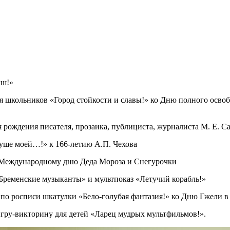
ыш!»
я школьников «Город стойкости и славы!» ко Дню полного осво
я рождения писателя, прозаика, публициста, журналиста М. Е. С
душе моей…!» к 166-летию А.П. Чехова
к Международному дню Деда Мороза и Снегурочки
«Бременские музыканты» и мультпоказ «Летучий корабль!»
й по росписи шкатулки «Бело-голубая фантазия!» ко Дню Гжели в
гру-викторину для детей «Ларец мудрых мультфильмов!».