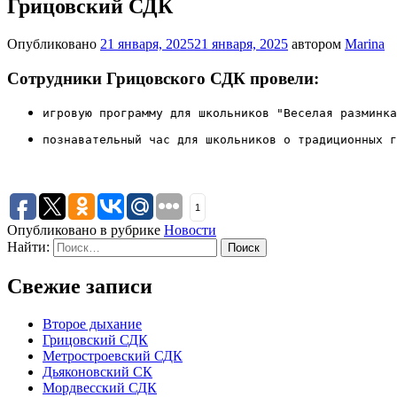
Грицовский СДК
Опубликовано
21 января, 2025
21 января, 2025
автором
Marina
Сотрудники Грицовского СДК провели:
игровую программу для школьников "Веселая разминка
познавательный час для школьников о традиционных г
1
Опубликовано в рубрике
Новости
Найти:
Свежие записи
Второе дыхание
Грицовский СДК
Метростроевский СДК
Дьяконовский СК
Мордвесский СДК