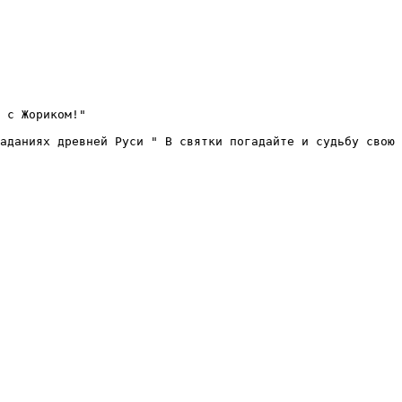
 с Жориком!"
аданиях древней Руси " В святки погадайте и судьбу свою 