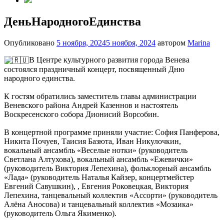
ДеньНародногоЕдинства
Опубликовано
5 ноября, 2024
5 ноября, 2024
автором
Marina
В Центре культурного развития города Венева
состоялся праздничный концерт, посвященный Дню
народного единства.
К гостям обратились заместитель главы администрации
Веневского района Андрей Казеннов и настоятель
Воскресенского собора Дионисий Ворсобин.
В концертной программе приняли участие: София Панферова,
Никита Почуев, Таисия Базюта, Иван Никулочкин,
вокальный ансамбль «Веселые нотки» (руководитель
Светлана Алтухова), вокальный ансамбль «Ежевички»
(руководитель Виктория Лепехина), фольклорный ансамбль
«Лада» (руководитель Наталья Кайзер, концертмейстер
Евгений Савушкин), , Евгения Роковецкая, Виктория
Лепехина, танцевальный коллектив «Ассорти» (руководитель
Алёна Аносова) и танцевальный коллектив «Мозаика»
(руководитель Ольга Якименко).