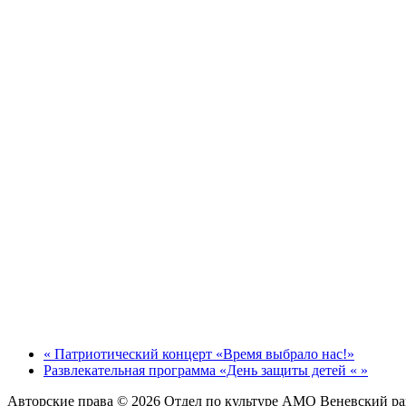
«
Патриотический концерт «Время выбрало нас!»
Развлекательная программа «День защиты детей «
»
Авторские права © 2026 Отдел по культуре АМО Веневский р