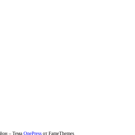
айон
–
Тема
OnePress
от FameThemes