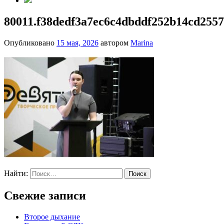
80011.f38dedf3a7ec6c4dbddf252b14cd255
Опубликовано
15 мая, 2026
автором
Marina
Найти:
Свежие записи
Второе дыхание