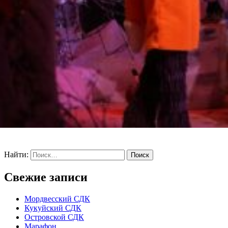
Найти:
Свежие записи
Мордвесский СДК
Кукуйский СДК
Островской СДК
Марафон