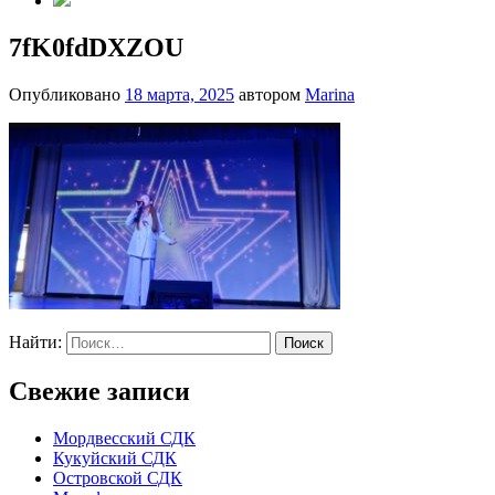
7fK0fdDXZOU
Опубликовано
18 марта, 2025
автором
Marina
Найти:
Свежие записи
Мордвесский СДК
Кукуйский СДК
Островской СДК