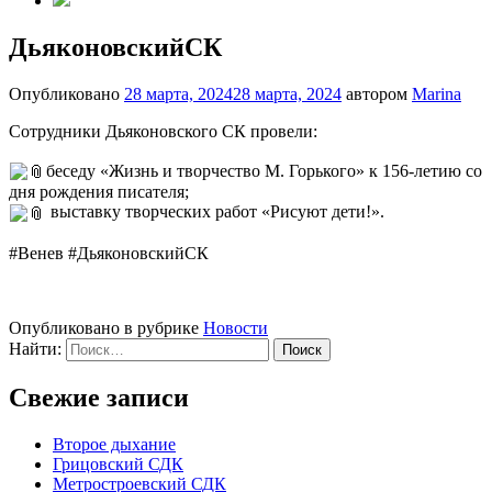
ДьяконовскийСК
Опубликовано
28 марта, 2024
28 марта, 2024
автором
Marina
Сотрудники Дьяконовского СК провели:
беседу «Жизнь и творчество М. Горького» к 156-летию со
дня рождения писателя;
выставку творческих работ «Рисуют дети!».
#Венев #ДьяконовскийСК
Опубликовано в рубрике
Новости
Найти:
Свежие записи
Второе дыхание
Грицовский СДК
Метростроевский СДК