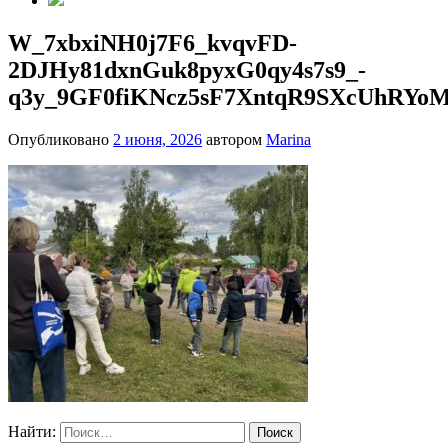
W_7xbxiNH0j7F6_kvqvFD-
2DJHy81dxnGuk8pyxG0qy4s7s9_-
q3y_9GF0fiKNcz5sF7XntqR9SXcUhRYo
Опубликовано
2 июня, 2026
автором
Marina
Найти: